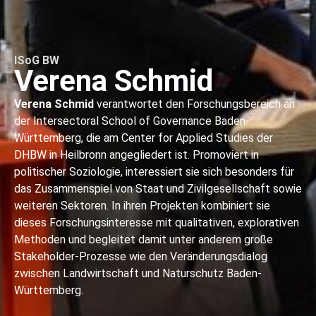
ISoG BW
Verena Schmid
Verena Schmid
verantwortet den Forschungsbereich an
der Intersectoral School of Governance Baden-
Württemberg, die am Center for Applied Studies der
DHBW in Heilbronn angegliedert ist. Promoviert in
politischer Soziologie, interessiert sie sich besonders für
das Zusammenspiel von Staat und Zivilgesellschaft sowie
weiteren Sektoren. In ihren Projekten kombiniert sie
dieses Forschungsinteresse mit qualitativen, explorativen
Methoden und begleitet damit unter anderem große
Stakeholder-Prozesse wie den Veränderungsdialog
zwischen Landwirtschaft und Naturschutz Baden-
Württemberg.